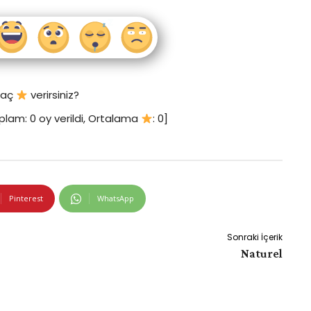
 kaç
verirsiniz?
plam:
0
oy verildi, Ortalama
:
0
]
Pinterest
WhatsApp
Sonraki İçerik
Naturel