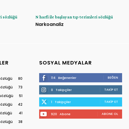
ri sözlüğü
N harfi ile başlayan tıp terimleri sözlüğü
Narkoanaliz
LER
SOSYAL MEDYALAR
BEĞEN
114
Beğenenler
 sözlüğü
80
 sözlüğü
73
TAKIP ET
0
Takipçiler
 sözlüğü
51
TAKIP ET
1
Takipçiler
 sözlüğü
42
 sözlüğü
41
ABONE OL
920
Abone
 sözlüğü
38