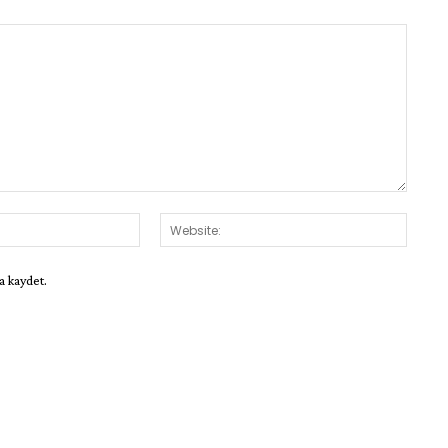
E-
Websit
Posta:*
a kaydet.