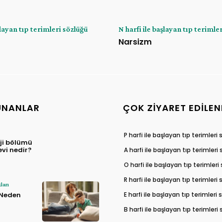
şlayan tıp terimleri sözlüğü
N harfi ile başlayan tıp terimle
Narsizm
UNANLAR
ÇOK ZIYARET EDILEN
P harfi ile başlayan tıp terimleri
ji bölümü
evi nedir?
A harfi ile başlayan tıp terimleri
O harfi ile başlayan tıp terimleri
R harfi ile başlayan tıp terimleri
ları
E harfi ile başlayan tıp terimleri
 Neden
B harfi ile başlayan tıp terimleri