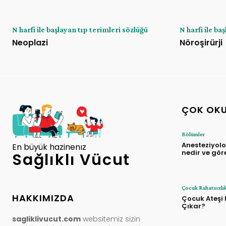
N harfi ile başlayan tıp terimleri sözlüğü
N harfi ile ba
Neoplazi
Nöroşirürji
ÇOK OK
Bölümler
Anesteziyolo
En büyük hazinenız
nedir ve gör
Sağlıklı Vücut
Çocuk Rahatsızlık
HAKKIMIZDA
Çocuk Ateşi
Çıkar?
sagliklivucut.com
websitemiz sizin