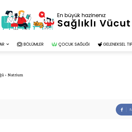
En büyük hazinenız
Sağlıklı Vücut
AR
BÖLÜMLER
ÇOCUK SAĞLIĞI
GELENEKSEL TI
üğü
Natrium
F