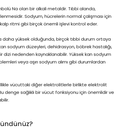
lü Na olan bir alkali metaldir. Tıbbi alanda,
lenmesidir. Sodyum, hücrelerin normal çalışması için
kalp ritmi gibi birçok önemli işlevi kontrol eder.
daha yüksek olduğunda, birçok tıbbi durum ortaya
k kan sodyum düzeyleri, dehidrasyon, böbrek hastalığı,
bir dizi nedenden kaynaklanabilir. Yüksek kan sodyum
roblemleri veya aşırı sodyum alımı gibi durumlardan
kle vücuttaki diğer elektrolitlerle birlikte elektrolit
Bu denge sağlıklı bir vücut fonksiyonu için önemlidir ve
ilir.
şündünüz?