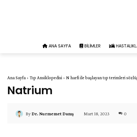
ANA SAYFA
BILIMLER
HASTALIKL
Ana Sayfa
Tıp Ansiklopedisi
N harfi ile başlayan tıp terimleri sözl
Natrium
Mart 18, 2023
0
By
Dr. Nurmemet Danış