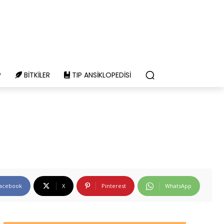
P
BITKILER
TIP ANSIKLOPEDISI
acebook
X
Pinterest
WhatsApp