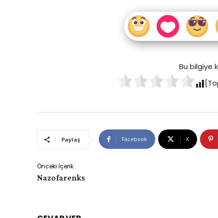
Bu bilgiye
[To
Facebook
X
Paylaş
Önceki İçerik
Nazofarenks