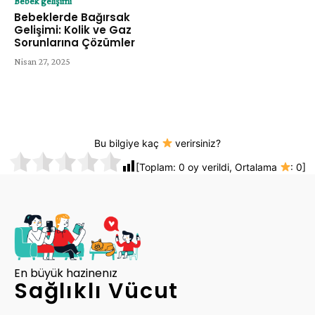
Bebek gelişimi
Bebeklerde Bağırsak
Gelişimi: Kolik ve Gaz
Sorunlarına Çözümler
Nisan 27, 2025
Bu bilgiye kaç
verirsiniz?
[Toplam:
0
oy verildi, Ortalama
:
0
]
En büyük hazinenız
Sağlıklı Vücut