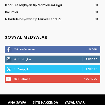
B harfi ile başlayan tıp terimleri sözlüğü
38
Bölümler
38
M harfi ile başlayan tıp terimleri sözlüğü
38
SOSYAL MEDYALAR
BEĞEN
114
Beğenenler
TAKIP ET
0
Takipçiler
TAKIP ET
1
Takipçiler
ABONE OL
920
Abone
ANA SAYFA
SITE HAKKINDA
YASAL UYARI