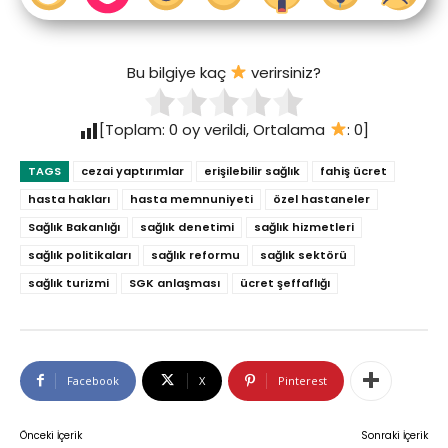
Bu bilgiye kaç
verirsiniz?
[Toplam:
0
oy verildi, Ortalama
:
0
]
TAGS
cezai yaptırımlar
erişilebilir sağlık
fahiş ücret
hasta hakları
hasta memnuniyeti
özel hastaneler
Sağlık Bakanlığı
sağlık denetimi
sağlık hizmetleri
sağlık politikaları
sağlık reformu
sağlık sektörü
sağlık turizmi
SGK anlaşması
ücret şeffaflığı
Facebook
X
Pinterest
Önceki İçerik
Sonraki İçerik