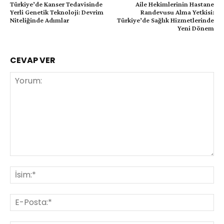
Türkiye’de Kanser Tedavisinde
Aile Hekimlerinin Hastane
Yerli Genetik Teknoloji: Devrim
Randevusu Alma Yetkisi:
Niteliğinde Adımlar
Türkiye’de Sağlık Hizmetlerinde
Yeni Dönem
CEVAP VER
Yorum:
İsi
E-
Pos