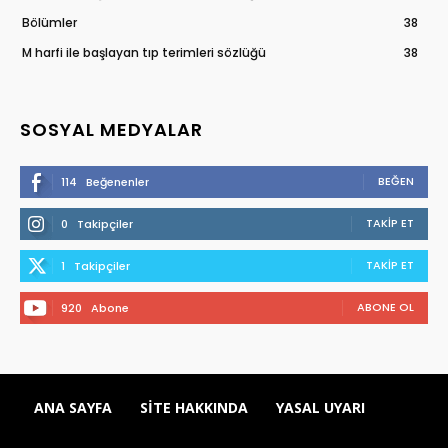
Bölümler
38
M harfi ile başlayan tıp terimleri sözlüğü
38
SOSYAL MEDYALAR
BEĞEN
114
Beğenenler
TAKIP ET
0
Takipçiler
TAKIP ET
1
Takipçiler
ABONE OL
920
Abone
ANA SAYFA
SITE HAKKINDA
YASAL UYARI