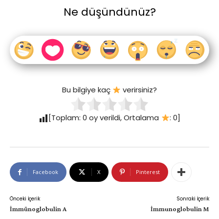
Ne düşündünüz?
Bu bilgiye kaç
verirsiniz?
[Toplam:
0
oy verildi, Ortalama
:
0
]
Facebook
X
Pinterest
Önceki İçerik
Sonraki İçerik
İmmünoglobulin A
İmmunoglobulin M