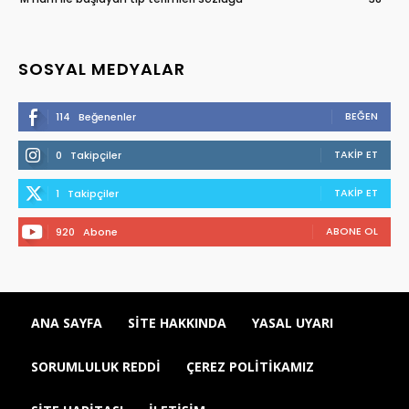
SOSYAL MEDYALAR
BEĞEN
114
Beğenenler
TAKIP ET
0
Takipçiler
TAKIP ET
1
Takipçiler
ABONE OL
920
Abone
ANA SAYFA
SITE HAKKINDA
YASAL UYARI
SORUMLULUK REDDI
ÇEREZ POLITIKAMIZ