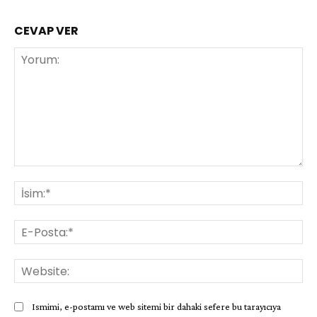
CEVAP VER
Yorum:
İsi
E-
Pos
Web
Ismimi, e-postamı ve web sitemi bir dahaki sefere bu tarayıcıya