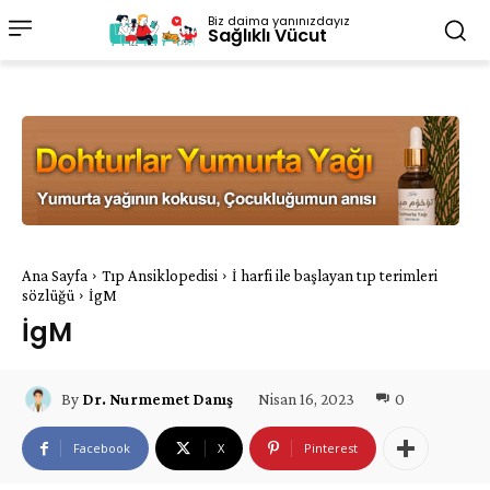
Biz daima yanınızdayız
Sağlıklı Vücut
Ana Sayfa
Tıp Ansiklopedisi
İ harfi ile başlayan tıp terimleri
sözlüğü
İgM
İgM
Nisan 16, 2023
0
By
Dr. Nurmemet Danış
Facebook
X
Pinterest