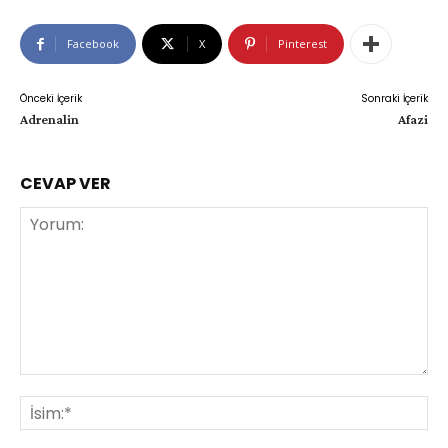
Facebook
X
Pinterest
Önceki İçerik
Sonraki İçerik
Adrenalin
Afazi
CEVAP VER
Yorum:
İsi