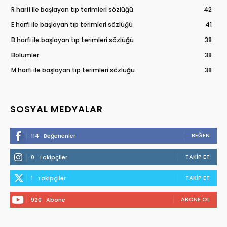
R harfi ile başlayan tıp terimleri sözlüğü
42
E harfi ile başlayan tıp terimleri sözlüğü
41
B harfi ile başlayan tıp terimleri sözlüğü
38
Bölümler
38
M harfi ile başlayan tıp terimleri sözlüğü
38
SOSYAL MEDYALAR
BEĞEN
114
Beğenenler
TAKIP ET
0
Takipçiler
TAKIP ET
1
Takipçiler
ABONE OL
920
Abone