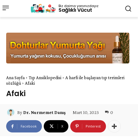
Biz daima yanınızdayız
Sağlıklı Vücut
Ana Sayfa
Tıp Ansiklopedisi
A harfi ile başlayan tıp terimleri
sözlüğü
Afaki
Afaki
Mart 10, 2023
0
By
Dr. Nurmemet Danış
Facebook
X
Pinterest