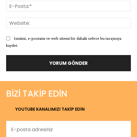
E-
Pos
Web
Ismimi, e-postamı ve web sitemi bir dahaki sefere bu tarayıcıya
kaydet.
BIZI TAKIP EDIN
YOUTUBE KANALIMIZI TAKİP EDİN