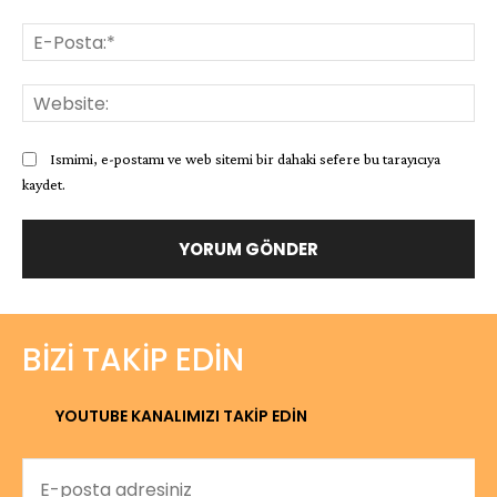
E-
Pos
Web
Ismimi, e-postamı ve web sitemi bir dahaki sefere bu tarayıcıya
kaydet.
BIZI TAKIP EDIN
YOUTUBE KANALIMIZI TAKİP EDİN