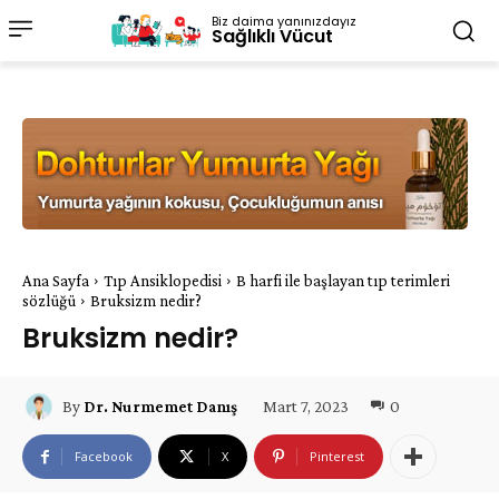
Biz daima yanınızdayız
Sağlıklı Vücut
Ana Sayfa
Tıp Ansiklopedisi
B harfi ile başlayan tıp terimleri
sözlüğü
Bruksizm nedir?
Bruksizm nedir?
Mart 7, 2023
0
By
Dr. Nurmemet Danış
Facebook
X
Pinterest